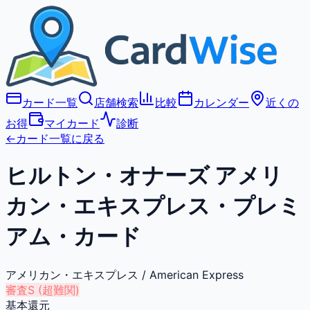
カード一覧
店舗検索
比較
カレンダー
近くの
お得
マイカード
診断
←
カード一覧に戻る
ヒルトン・オナーズ アメリ
カン・エキスプレス・プレミ
アム・カード
アメリカン・エキスプレス
/
American Express
審査
S
(
超難関
)
基本還元