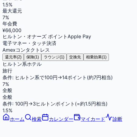
1.5
%
最大還元
7
%
年会費
¥66,000
ヒルトン・オナーズ ポイント
Apple Pay
電子マネー・タッチ決済
Amexコンタクトレス
還元率
(
2
)
保険
(
1
)
ラウンジ
(
1
)
交換先
相乗効果
(
1
)
ヒルトン系ホテル
旅行
条件:
ヒルトン系で100円→14ポイント(約7円相当)
7
%
全般
全般
条件:
100円→3ヒルトンポイント(=約1.5円相当)
1.5
%
ホーム
検索
カレンダー
マイカード
診断